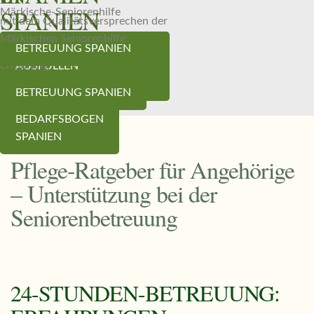
SPANIEN
Märkische-Seniorenhilfe
mit dem Qualitätsversprechen der
Märkischen Seniorenhilfe
Betreuung mit Herz und
BEDARFSBOGEN
BETREUUNG SPANIEN
Erfahrung
BEDARFSBOGEN
AUSFÜLLEN
AUSFÜLLEN
BETREUUNG SPANIEN
BEDARFSBOGEN
SPANIEN
Pflege-Ratgeber für Angehörige
– Unterstützung bei der
Seniorenbetreuung
24-STUNDEN-BETREUUNG: