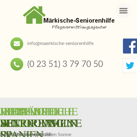
Menu
info@maerkische-seniorenhilfe
(0 23 51) 3 79 70 50
HERZLICH
INDIVIDUELLE
JETZT
LIEBEVOLLE
VERLÄSSLICHE
WILLKOMMEN
BETREUUNG
AUCH
SENIORENHILFE
BETREUUNG IN
IN
SPANIEN
auf der Internetseite der
IM EIGENEN ZUHAUSE
auch unter der spanischen Sonne