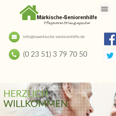
Menu
info@maerkische-seniorenhilfe.de
(0 23 51) 3 79 70 50
HERZLICH
INDIVIDUELLE
JETZT AUCH
LIEBEVOLLE
VERLÄSSLICHE
WILLKOMMEN
BETREUUNG
IN SPANIEN
SENIORENHILFE
BETREUUNG IN SPANIEN