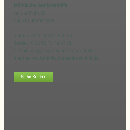
Märkische-Seniorenhilfe
An der Mehr 32
58511 Lüdenscheid
Telefon 0 23 51 / 3 79 70 50
Telefax 0 23 51 / 3 79 70 51
E-Mail
info@maerkische-seniorenhilfe.de
Internet
www.märkische-seniorenhilfe.de
Siehe Kontakt
X