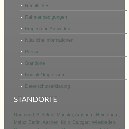
Rechtliches
Rahmenbedigungen
Fragen und Antworten
Nützliche Informationen
Presse
Standorte
Kontakt/ Impressum
Datenschutzerklärung
STANDORTE
Dortmund
,
Bielefeld
,
Münster
,
Arnsberg
,
Heidelberg
,
Mainz
,
Berlin
,
Aachen
,
Köln
,
Stuttgart
,
Wiesbaden
,