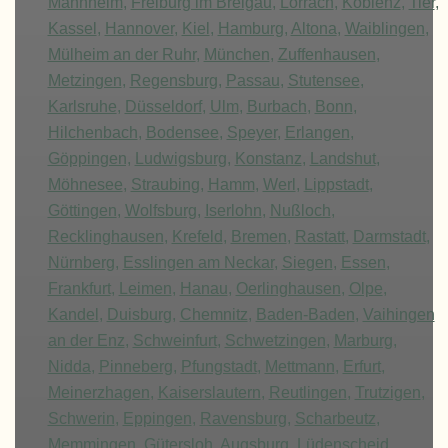
Mannheim
,
Freiburg im Breigau
,
Lörrach
,
Koblenz
,
Tier
,
Kassel
,
Hannover
,
Kiel
,
Hamburg
,
Altona
,
Waiblingen
,
Mülheim an der Ruhr
,
München
,
Zuffenhausen
,
Metzingen
,
Regensburg
,
Passau
,
Stutensee
,
Karlsruhe
,
Düsseldorf
,
Ulm
,
Burbach
,
Bonn
,
Hilchenbach
,
Bodensee
,
Speyer
,
Erlangen
,
Göppingen,
Ludwigsburg
,
Konstanz
,
Landshut
,
Möhnesee
,
Straubing
,
Hamm
,
Werl
,
Lippstadt
,
Göttingen
,
Wolfsburg
,
Iserlohn
,
Nußloch
,
Recklinghausen
,
Krefeld
,
Bremen
,
Rastatt
,
Darmstadt
,
Nürnberg
,
Esslingen am Neckar
,
Siegen
,
Essen
,
Frankfurt
,
Leimen
,
Hanau
,
Oerlinghausen
,
Olpe
,
Kandel
,
Duisburg
,
Chemnitz
,
Baden-Baden
,
Vaihingen
an der Enz
,
Schweinfurt
,
Schwetzingen
,
Marburg
,
Nidda
,
Pinneberg
,
Pfungstadt
,
Mettmann
,
Erfurt
,
Meinerzhagen
,
Kaiserslautern
,
Reutlingen
,
Trutzigen
,
Schwerin
,
Eppingen
,
Ravensburg
,
Scharbeutz
,
Memmingen
,
Gütersloh
,
Augsburg
,
Lüdenscheid
,