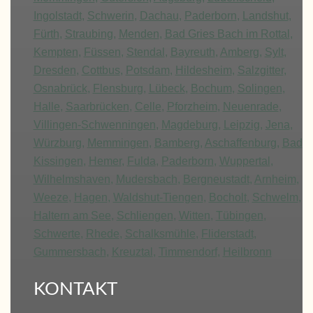
Ingolstadt
,
Schwerin
,
Dachau
,
Paderborn
,
Landshut
,
Fürth
,
Straubing
,
Menden
,
Bad Gries Bach im Rottal
,
Kempten
,
Füssen
,
Stendal
,
Bayreuth
,
Amberg
,
Sylt
,
Dresden
,
Cottbus
,
Potsdam
,
Hildesheim
,
Salzgitter
,
Osnabrück
,
Flensburg
,
Lübeck
,
Bochum
,
Solingen
,
Halle
,
Saarbrücken
,
Celle
,
Pforzheim
,
Neuenrade
,
Villingen-Schwenningen
,
Magdeburg
,
Leipzig
,
Jena
,
Würzburg
,
Memmingen
,
Bamberg
,
Aschaffenburg
,
Bad
Kissingen
,
Hemer
,
Fulda
,
Paderborn
,
Wuppertal
,
Wilhelmshaven
,
Mudersbach
,
Bergneustadt
,
Arnheim
,
Weeze
,
Hagen
,
Waldshut-Tiengen
,
Bocholt
,
Schwelm
,
Haltern am See
,
Schliengen
,
Witten
,
Tübingen
,
Schwerte
,
Rhede
,
Schalksmühle
,
Fliderstadt
,
Gummersbach
,
Kreuztal
,
Timmendorf
,
Heilbronn
KONTAKT