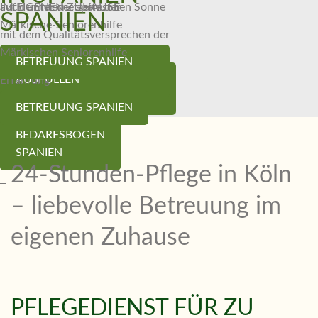
auf der Internetseite der
IM EIGENEN ZUHAUSE
auch unter der spanischen Sonne
SPANIEN
Märkische-Seniorenhilfe
mit dem Qualitätsversprechen der
Märkischen Seniorenhilfe
BEDARFSBOGEN
BETREUUNG SPANIEN
Betreuung mit Herz und
BEDARFSBOGEN
AUSFÜLLEN
Erfahrung
AUSFÜLLEN
BETREUUNG SPANIEN
BEDARFSBOGEN
SPANIEN
24-Stunden-Pflege in Köln
– liebevolle Betreuung im
eigenen Zuhause
PFLEGEDIENST FÜR ZU