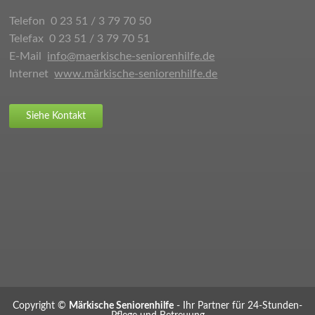
Telefon 0 23 51 / 3 79 70 50
Telefax 0 23 51 / 3 79 70 51
E-Mail
info@maerkische-seniorenhilfe.de
Internet
www.märkische-seniorenhilfe.de
Siehe Kontakt
X
Sie benötigen Unterstützung?
Wir rufen Sie gerne zurück.
Copyright ©
Märkische Seniorenhilfe
- Ihr Partner für 24-Stunden-