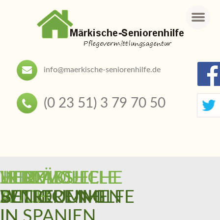
Menu
info@maerkische-seniorenhilfe.de
(0 23 51) 3 79 70 50
HERZLICH
INDIVIDUELLE
JETZT
LIEBEVOLLE
VERLÄSSLICHE
WILLKOMMEN
BETREUUNG
AUCH
SENIORENHILFE
BETREUUNG
IN
IN SPANIEN