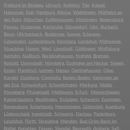
Freiburg im Breigau
,
Lörrach
,
Koblenz
,
Tier
,
Kassel
,
Hannover
,
Kiel
,
Hamburg
,
Altona
,
Waiblingen
,
Mülheim an
der Ruhr
,
München
,
Zuffenhausen
,
Metzingen
,
Regensburg
,
Passau
,
Stutensee
,
Karlsruhe
,
Düsseldorf
,
Ulm
,
Burbach
,
Bonn
,
Hilchenbach
,
Bodensee
,
Speyer
,
Erlangen
,
Göppingen,
Ludwigsburg
,
Konstanz
,
Landshut
,
Möhnesee
,
Straubing
,
Hamm
,
Werl
,
Lippstadt
,
Göttingen
,
Wolfsburg
,
Iserlohn
,
Nußloch
,
Recklinghausen
,
Krefeld
,
Bremen
,
Rastatt
,
Darmstadt
,
Nürnberg
,
Esslingen am Neckar
,
Siegen
,
Essen
,
Frankfurt
,
Leimen
,
Hanau
,
Oerlinghausen
,
Olpe
,
Kandel
,
Duisburg
,
Chemnitz
,
Baden-Baden
,
Vaihingen an
der Enz
,
Schweinfurt
,
Schwetzingen
,
Marburg
,
Nidda
,
Pinneberg
,
Pfungstadt
,
Mettmann
,
Erfurt
,
Meinerzhagen
,
Kaiserslautern
,
Reutlingen
,
Trutzigen
,
Schwerin
,
Eppingen
,
Ravensburg
,
Scharbeutz
,
Memmingen
,
Gütersloh
,
Augsburg
,
Lüdenscheid
,
Ingolstadt
,
Schwerin
,
Dachau
,
Paderborn
,
Landshut
,
Fürth
,
Straubing
,
Menden
,
Bad Gries Bach im
Rottal
,
Kempten
,
Füssen
,
Stendal
,
Bayreuth
,
Amberg
,
Sylt
,